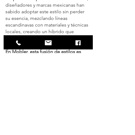
diseñadores y marcas mexicanas han 
sabido adoptar este estilo sin perder 
su esencia, mezclando líneas 
escandinavas con materiales y técnicas 
locales, creando un híbrido que 
fusiona ambos mundos.
En Mobler, esta fusión de estilos es 
parte de nuestra identidad. A través de 
la madera, la artesanía y el diseño 
moderno, buscamos crear muebles 
que no solo mejoren los espacios, sino 
que también cuenten una historia, 
honrando tanto la tradición como la 
innovación.
¿Te gustaría conocer más sobre cómo 
combinamos estas influencias en cada 
una de nuestras piezas? ¡Déjanos un 