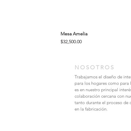
Mesa Amelia
Precio
$32,500.00
NOSOTROS
Trabajamos el diseño de inter
para los hogares como para 
es en nuestro principal inter
colaboración cercana con nue
tanto durante el proceso d
en la fabricación.
contacto@mobler.mx