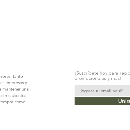
Vista rápida
¡Suscríbete hoy para recib
iores, tanto
promocionales y más!
las empresas y
és mantener una
stros clientes
Unir
e compra como