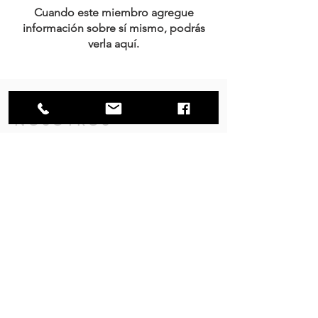
Cuando este miembro agregue
información sobre sí mismo, podrás
verla aquí.
NOSOTROS
Trabajamos el diseño de interiores, tanto
para los hogares como para las empresas
y es en nuestro principal interés mantener
una colaboración cercana con nuestros
clientes tanto durante el proceso de
compra como en la fabricación.
contacto@mobler.mx
¡Suscríbete hoy para recibir
ofertas promocionales y más!