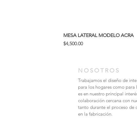
MESA LATERAL MODELO ACRA
Precio
$4,500.00
NOSOTROS
Trabajamos el diseño de inter
para los hogares como para 
es en nuestro principal inter
colaboración cercana con nue
tanto durante el proceso d
en la fabricación.
contacto@mobler.mx