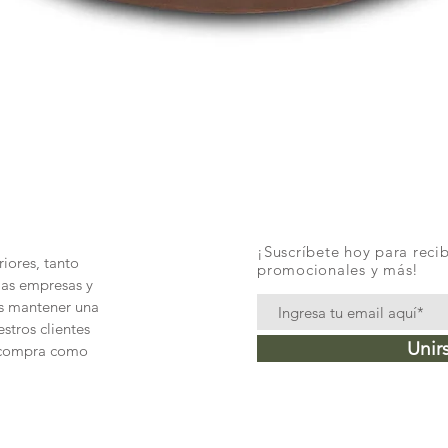
Vista rápida
¡Suscríbete hoy para recib
iores, tanto
promocionales y más!
las empresas y
és mantener una
stros clientes
Unir
e compra como