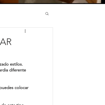
RAR
zado estilos
. 
dia diferente 
puedes colocar 