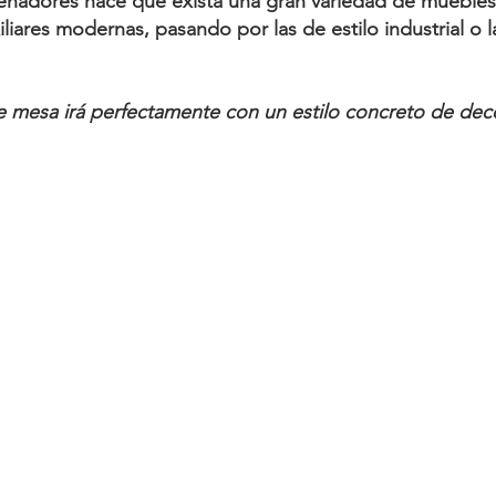
señadores hace que exista una gran variedad de muebles 
liares modernas, pasando por las de estilo industrial o 
 mesa irá perfectamente con un estilo concreto de dec