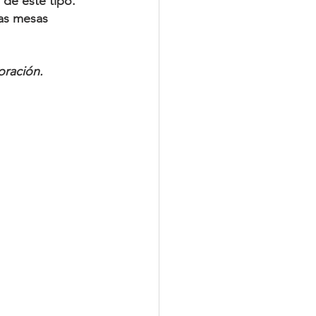
de este tipo. 
las mesas 
oración.