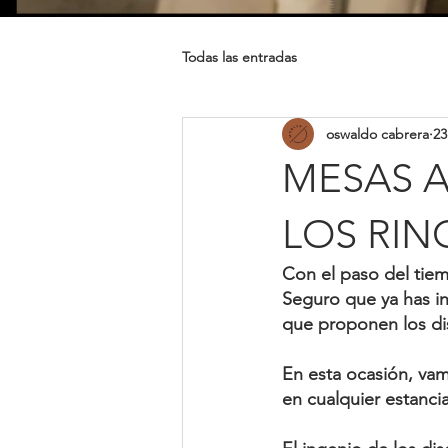
Todas las entradas
oswaldo cabrera
23
MESAS A
LOS RIN
Con el paso del tie
Seguro que ya has in
que proponen los 
d
En esta ocasión, va
en cualquier estanci