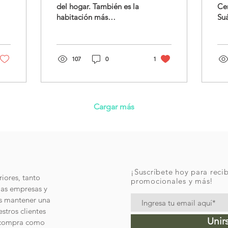
UN HOGAR ¡WOW!
del hogar. También es la
Cer
habitación más
Suá
importante de cualquier
Mo
casa o departamento
Alt
debido a su función de
de
reunir...
107
0
1
est
Cargar más
¡Suscríbete hoy para recib
iores, tanto
promocionales y más!
las empresas y
és mantener una
stros clientes
Unir
e compra como