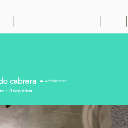
Inicio
NEWSLETTER
Nosotros
Catálogo
Contacto
do cabrera
Administrador
es
0
seguidos