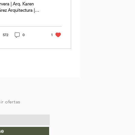
vera | Arq. Karen
rez Arquitectura |
bler Diseño
ernativo ¡¿2.8 metros
 ancho?! Detrás de
e tamaño...
572
0
1
ir ofertas
se