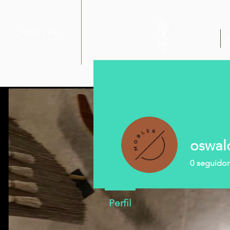
oswal
0
seguidor
Perfil