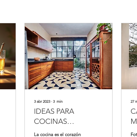
3 abr 2023
∙
3
min
27 
IDEAS PARA
C
COCINAS
M
o
PEQUEÑAS PARA
M
La cocina es el corazón
Fot