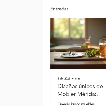
Entradas
6 abr 2026
∙
4
min
Diseños únicos de
Mobler Mérida:
Catálogo destacad
Cuando busco muebles