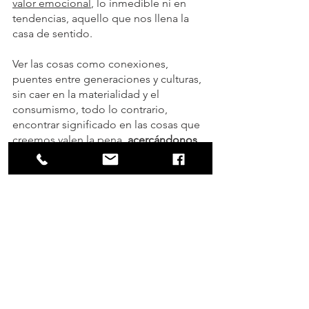
valor emocional
, lo inmedible ni en 
tendencias, aquello que nos llena la 
casa de sentido.
Ver las cosas como conexiones, 
puentes entre generaciones y culturas, 
sin caer en la materialidad y el 
consumismo, todo lo contrario, 
encontrar significado en las cosas que 
creemos valen la pena, 
acercándonos 
de forma paralela a un consumo 
mucho más consciente.