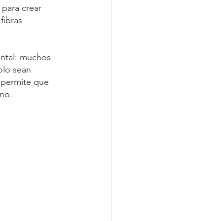
para crear 
fibras 
ental: muchos 
olo sean 
a permite que 
rno.