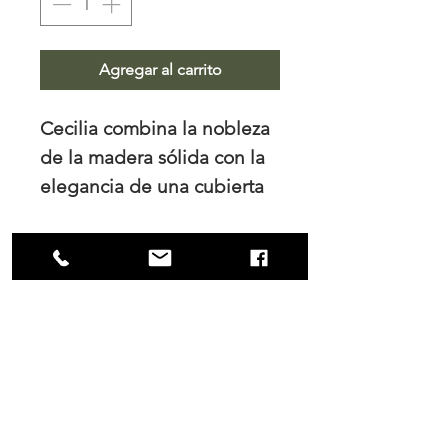
Agregar al carrito
Cecilia combina la nobleza
de la madera sólida con la
elegancia de una cubierta
en piedra natural. Su
diseño de líneas rectas y
proporciones equilibradas
transmite fuerza y
NOSOTROS
sofisticación, convirtiéndola
Trabajamos el diseño de interiores, tanto
en un punto focal que
para los hogares como para las empresas
realza tanto comedores
y es en nuestro principal interés mantener
una colaboración cercana con nuestros
modernos como espacios
clientes tanto durante el proceso de
de estilo clásico. Una pieza