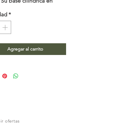
 Su base cilíndrica en
 resalta la nobleza de la
dad
*
atural, mientras que la
ta amplia y perfectamente
brada ofrece presencia y
nalidad. Una pieza central
Agregar al carrito
orta calidez y
icación, ideal para convertir
ier reunión en una
iencia memorable.
ir ofertas