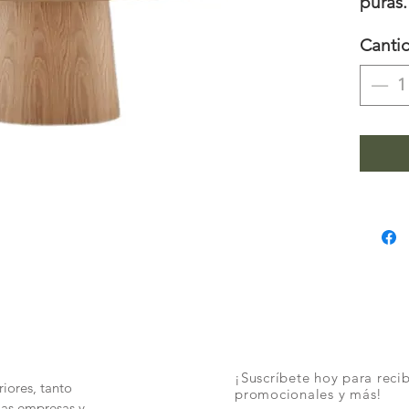
puras.
madera
Canti
veta n
cubier
equili
funcio
que ap
sofist
cualqu
exper
¡Suscríbete hoy para recib
iores, tanto
promocionales y más!
las empresas y