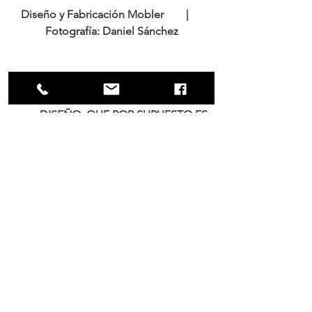
Diseño y Fabricación Mobler        |     
Fotografía: Daniel Sánchez
<<NO SOLO COMPRAMOS EL 
DISEÑO, QUE POR SUPUESTO ES 
ÚNICO, SINO TAMBIÉN SE COMPRA 
UN PEDACITO DEL TALENTO, 
CORAZÓN Y SENTIMIENTOS DE LA 
PERSONA QUE LO REALIZÓ>>
Ver todo
Entradas recientes