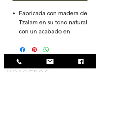
Fabricada con madera de
Tzalam en su tono natural
con un acabado en
poliuretano mate.
Medidas: 1.13 m x .5m x
1.45m.
NOSOTROS
Trabajamos el diseño de interiores, tanto
para los hogares como para las empresas
y es en nuestro principal interés mantener
una colaboración cercana con nuestros
clientes tanto durante el proceso de
compra como en la fabricación.
contacto@mobler.mx
¡Suscríbete hoy para recibir