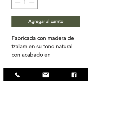
Agregar al carrito
Fabricada con madera de
tzalam en su tono natural
con acabado en
poliuretano mate.
NOSOTROS
Trabajamos el diseño de interiores, tanto
para los hogares como para las empresas
y es en nuestro principal interés mantener
una colaboración cercana con nuestros
clientes tanto durante el proceso de