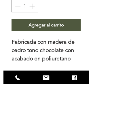
Agregar al carrito
Fabricada con madera de
cedro tono chocolate con
acabado en poliuretano
mate. Respaldo tapizado
con yute natural.
NOSOTROS
Trabajamos el diseño de interiores, tanto
para los hogares como para las empresas
y es en nuestro principal interés mantener
una colaboración cercana con nuestros