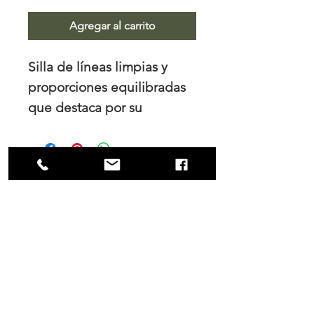
Agregar al carrito
Silla de líneas limpias y
proporciones equilibradas
que destaca por su
respaldo curvo de carácter
orgánico. Fabricada en
madera de tzalam, combina
solidez y calidez con un
NOSOTROS
asiento tapizado que aporta
Trabajamos el diseño de interiores, tanto
confort. Una pieza
para los hogares como para las empresas
atemporal que se integra
y es en nuestro principal interés mantener
una colaboración cercana con nuestros
con facilidad en distintos
clientes tanto durante el proceso de
espacios de comedor.
compra como en la fabricación.