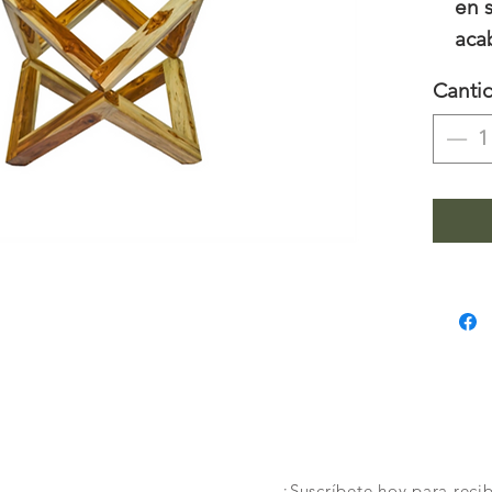
en 
aca
con
Canti
Med
x 7
¡Suscríbete hoy para recib