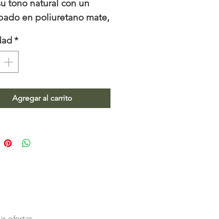
su tono natural con un
bado en poliuretano mate,
 cristal 12mm.
dad
*
idas: 130cm de diámetro
5cm.
Agregar al carrito
ir ofertas