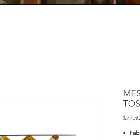
ME
TO
$22,50
Fab