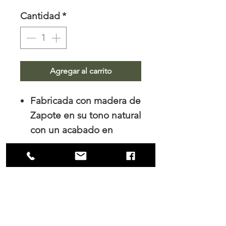
Cantidad
*
Agregar al carrito
Fabricada con madera de
Zapote en su tono natural
con un acabado en
poliuretano mate.
Medidas: 136cm x 40cm x
46cm.
NOSOTROS
Trabajamos el diseño de interiores, tanto
para los hogares como para las empresas