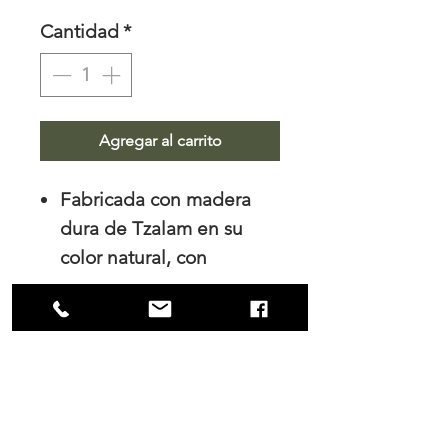
Cantidad
*
Agregar al carrito
Fabricada con madera
dura de Tzalam en su
color natural, con
acabado en poliuretano
mate.
Medidas:
70cm x 90cm
x40cm
NOSOTROS
Trabajamos el diseño de interiores, tanto
para los hogares como para las empresas