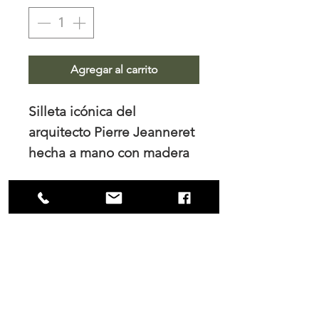
Agregar al carrito
Silleta icónica del
arquitecto Pierre Jeanneret
hecha a mano con madera
de tzalam en su tono
natural con acabado en
poliuretano mate y tejido
de bejuco natural
NOSOTROS
Medidas: 76cm x 63cm x
Trabajamos el diseño de interiores, tanto
72cm
para los hogares como para las empresas
y es en nuestro principal interés mantener
una colaboración cercana con nuestros