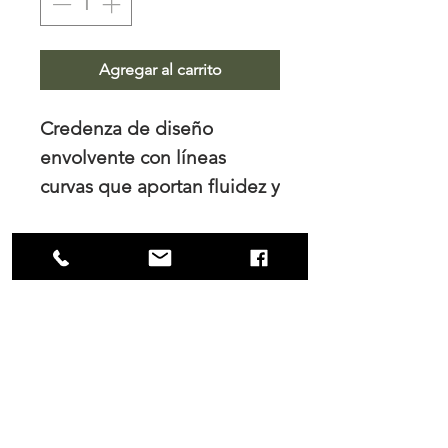
Agregar al carrito
Credenza de diseño
envolvente con líneas
curvas que aportan fluidez y
calidez al espacio. Su
estructura continua integra
almacenamiento funcional
mediante cajones amplios,
NOSOTROS
mientras que los arcos
Trabajamos el diseño de interiores, tanto
superiores generan ritmo
para los hogares como para las empresas
visual y ligereza. Una pieza
y es en nuestro principal interés mantener
una colaboración cercana con nuestros
versátil que combina
clientes tanto durante el proceso de
carácter escultórico con