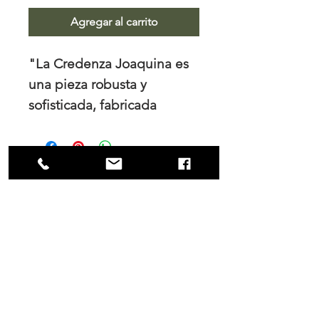
Agregar al carrito
"La Credenza Joaquina es
una pieza robusta y
sofisticada, fabricada
magistralmente en madera
de Tzalam. Esta madera
premium es reconocida por
su profunda veta y su rica
NOSOTROS
tonalidad oscura. Con un
Trabajamos el diseño de interiores, tanto
diseño que equilibra lo
para los hogares como para las empresas
clásico y lo moderno, la
y es en nuestro principal interés mantener
una colaboración cercana con nuestros
Credenza Joaquina no solo
clientes tanto durante el proceso de
ofrece una solución de
compra como en la fabricación.
almacenamiento elegante,