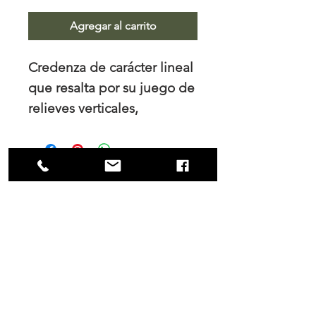
Agregar al carrito
Credenza de carácter lineal
que resalta por su juego de
relieves verticales,
generando una superficie
dinámica y continua. Su
composición oculta el
almacenamiento dentro de
NOSOTROS
una envolvente uniforme,
Trabajamos el diseño de interiores, tanto
manteniendo una lectura
para los hogares como para las empresas
limpia del volumen. Una
y es en nuestro principal interés mantener
una colaboración cercana con nuestros
pieza que aporta ritmo
clientes tanto durante el proceso de
visual y orden al espacio sin
compra como en la fabricación.
recurrir a elementos