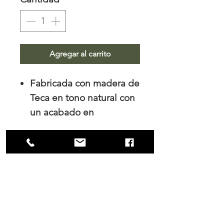
Agregar al carrito
Fabricada con madera de
Teca en tono natural con
un acabado en
poliuretano mate.
Medidas: 120cm x 80cm.
NOSOTROS
Trabajamos el diseño de interiores, tanto
para los hogares como para las empresas
y es en nuestro principal interés mantener