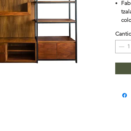
Fab
tzal
col
pol
Canti
Med
40c