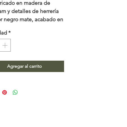
ricado en madera de
am y detalles de herrería
or negro mate, acabado en
iuretano mate.
dad
*
idas: 1.85m x 120m x
m.
Agregar al carrito