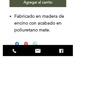
Agregar al carrito
Fabricado en madera de
encino con acabado en
poliuretano mate.
Medidas: 40cm x 40cm
x50cm
NOSOTROS
Trabajamos el diseño de interiores, tanto
para los hogares como para las empresas
y es en nuestro principal interés mantener
una colaboración cercana con nuestros
clientes tanto durante el proceso de
compra como en la fabricación.
contacto@mobler.mx