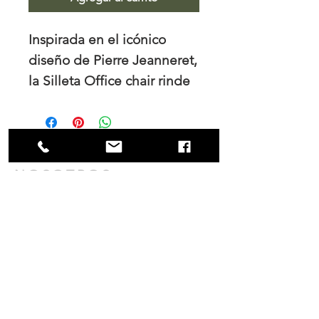
Inspirada en el icónico
diseño de Pierre Jeanneret,
la Silleta Office chair rinde
homenaje a la arquitectura
modernista de mediados
del siglo XX. Su estructura
de madera, de líneas
NOSOTROS
geométricas sólidas y
Trabajamos el diseño de interiores, tanto
ángulos pronunciados,
para los hogares como para las empresas
refleja la fuerza estética y la
y es en nuestro principal interés mantener
una colaboración cercana con nuestros
visión atemporal del
clientes tanto durante el proceso de
maestro. El tapizado en
compra como en la fabricación.
tono neutro aporta
contacto@mobler.mx
suavidad y equilibrio,