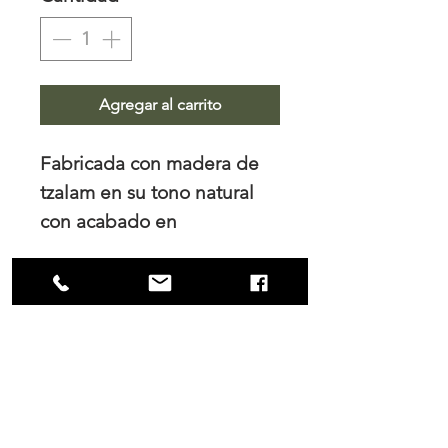
Agregar al carrito
Fabricada con madera de
tzalam en su tono natural
con acabado en
poliuretano mate. Tejido a
mano con cinto de algodón
NOSOTROS
Trabajamos el diseño de interiores, tanto
para los hogares como para las empresas
y es en nuestro principal interés mantener