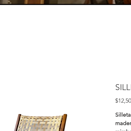
SIL
$12,50
Sillet
mader