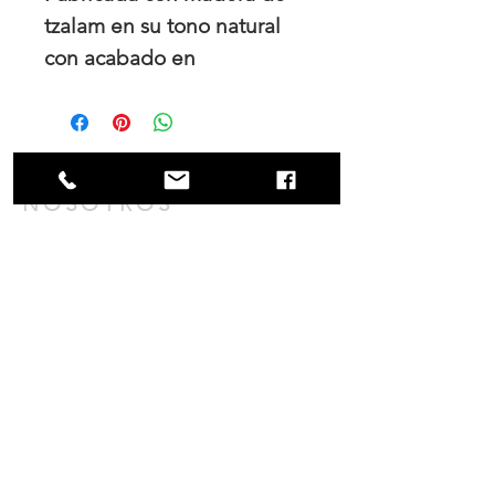
tzalam en su tono natural
con acabado en
poliuretano mate.
NOSOTROS
Trabajamos el diseño de interiores, tanto
para los hogares como para las empresas
y es en nuestro principal interés mantener
una colaboración cercana con nuestros
clientes tanto durante el proceso de
compra como en la fabricación.
contacto@mobler.mx
¡Suscríbete hoy para recibir
ofertas promocionales y más!