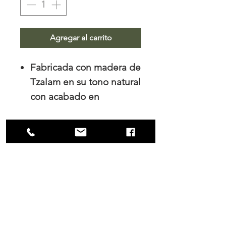
Agregar al carrito
Fabricada con madera de
Tzalam en su tono natural
con acabado en
poliuretano mate.
Medidas: 50cm x 50cm
NOSOTROS
Trabajamos el diseño de interiores, tanto
para los hogares como para las empresas
y es en nuestro principal interés mantener
una colaboración cercana con nuestros
clientes tanto durante el proceso de