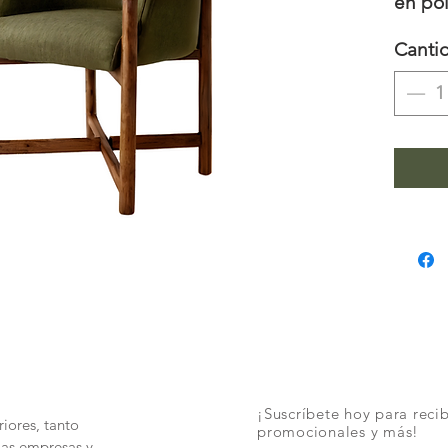
en pol
Canti
¡Suscríbete hoy para recib
iores, tanto
promocionales y más!
las empresas y