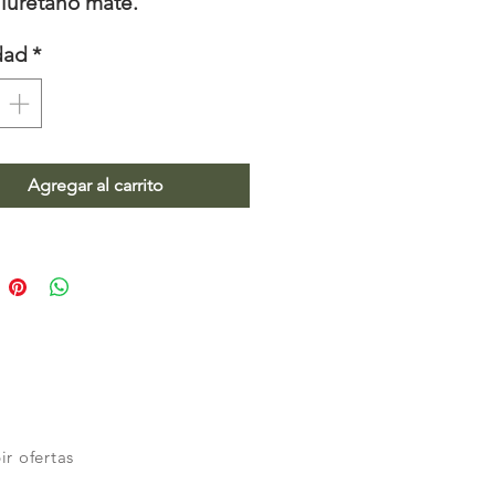
iuretano mate.
dad
*
Agregar al carrito
ir ofertas