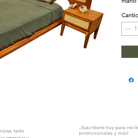
mano c
petatil
Canti
¡Suscríbete hoy para recib
iores, tanto
promocionales y más!
las empresas y