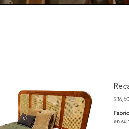
Recá
$36,50
Fabri
en su 