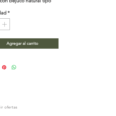
on bejuco natural tipo
lo.
dad
*
Agregar al carrito
ir ofertas