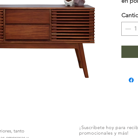
en po
1.50m 
Canti
¡Suscríbete hoy para recib
iores, tanto
promocionales y más!
las empresas y