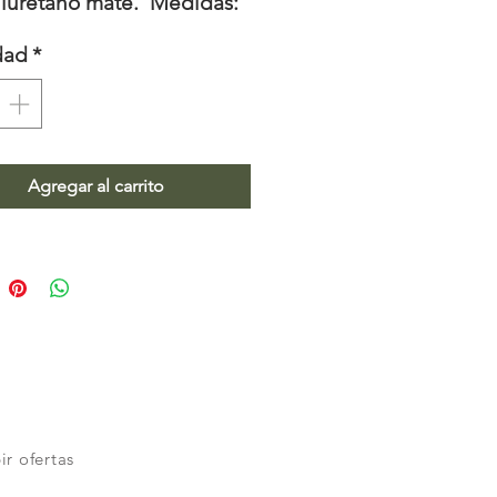
liuretano mate. Medidas:
x .40m x .80m
dad
*
Agregar al carrito
ir ofertas