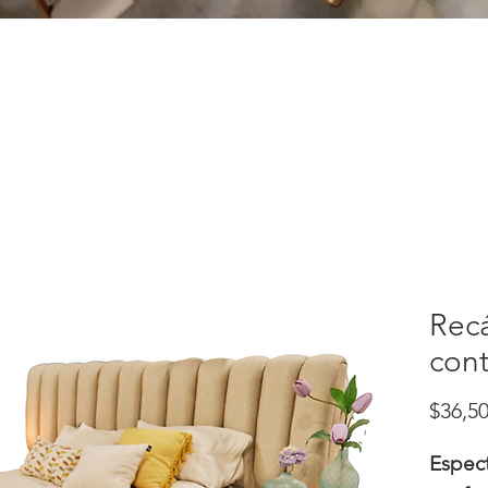
Rec
con
$36,50
Espect