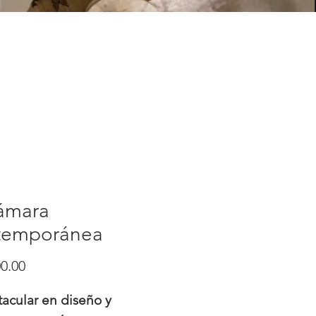
ámara
temporánea
Precio
0.00
acular en diseño y