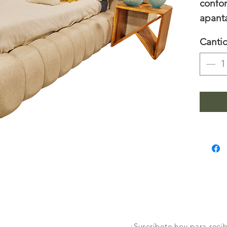
confor
apant
presen
Canti
color 
¡Suscríbete hoy para recib