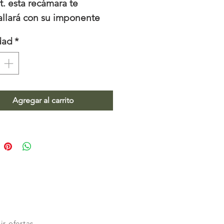
t. esta recámara te
allará con su imponente
cia. Personalizala del
dad
*
y tamaño que prefieras.
Agregar al carrito
ir ofertas