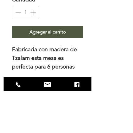
Agregar al carrito
Fabricada con madera de
Tzalam esta mesa es
perfecta para 6 personas
con su cubierta de cristal de
130 cm
NOSOTROS
Trabajamos el diseño de interiores, tanto
para los hogares como para las empresas
y es en nuestro principal interés mantener