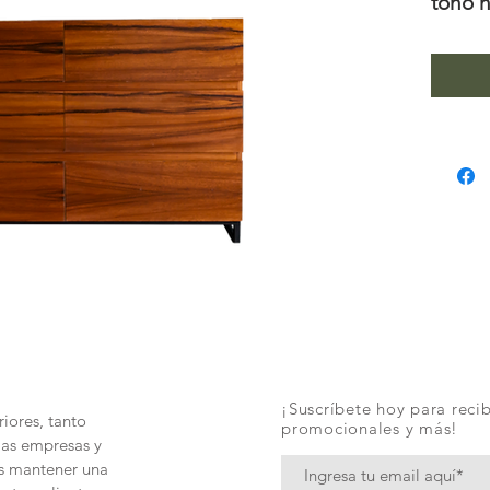
tono 
poliu
1.40m 
¡Suscríbete hoy para recib
iores, tanto
promocionales y más!
las empresas y
és mantener una