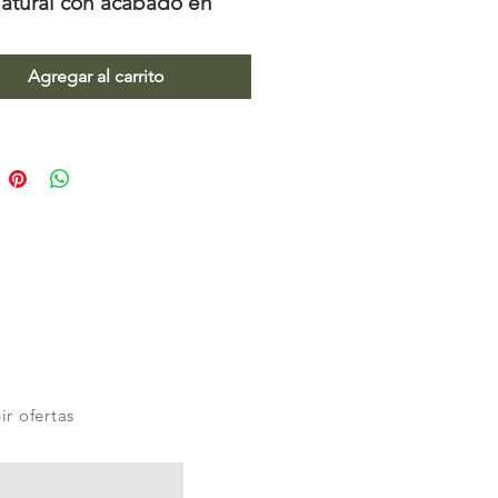
natural con acabado en
retano mate. Medidas:
x .90m x .40m
Agregar al carrito
ir ofertas