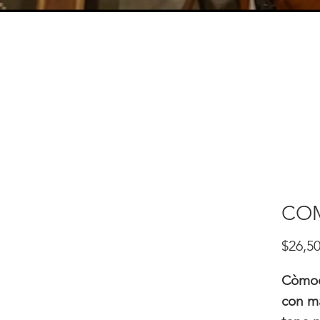
CO
$26,50
Còmod
con m