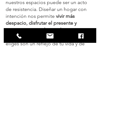
nuestros espacios puede ser un acto 
de resistencia. Diseñar un hogar con 
intención nos permite
 vivir más 
despacio, disfrutar el presente y 
encontrar paz en lo cotidiano.
 En 
Mobler, creemos que los muebles que 
eliges son un reflejo de tu vida y de 
cómo quieres vivirla.
Crear un espacio armonioso no es un 
lujo, es una inversión en bienestar. 
Apostar por muebles que transmitan 
calidez, que combinen funcionalidad y 
estética, y que sean diseñados con 
materiales sostenibles, nos ayuda a 
construir un hogar que nos nutra día a 
día. Porque un mueble no es solo un 
objeto en una habitación; es un puente 
entre nuestra historia, nuestras 
emociones y nuestra forma de vivir.