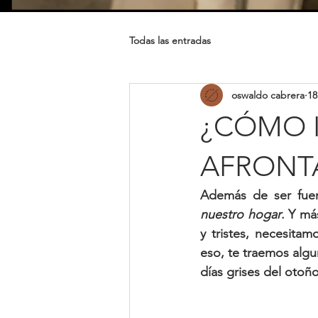
Todas las entradas
oswaldo cabrera
18
¿CÓMO 
AFRONTA
Además de ser fuen
nuestro hogar
. Y má
y tristes, necesitam
eso, te traemos algu
días grises del otoño