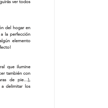
uirás ver todos 
n del hogar en 
 la perfección 
algún elemento 
fecto!
al que ilumine 
cer también con 
aras de pie…), 
 delimitar los 