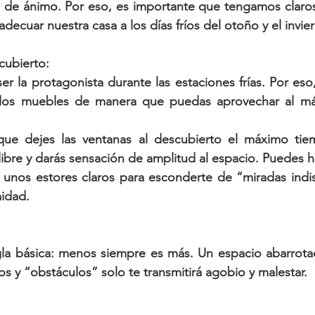
de ánimo. Por eso, es importante que tengamos claros
adecuar nuestra casa a los días fríos del otoño y el invie
scubierto:
er la protagonista durante las estaciones frías. Por eso
ir los muebles de manera que puedas aprovechar al máx
e dejes las ventanas al descubierto el máximo tiem
ibre y darás sensación de amplitud al espacio. Puedes h
y unos estores claros para esconderte de “miradas indi
midad.
:
gla básica: menos siempre es más. Un espacio abarrota
s y “obstáculos” solo te transmitirá agobio y malestar.