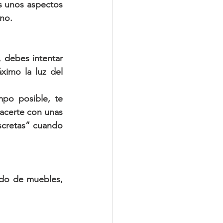
 unos aspectos 
rno.
, debes intentar 
imo la luz del 
po posible, te 
acerte con unas 
scretas” cuando 
do de muebles, 